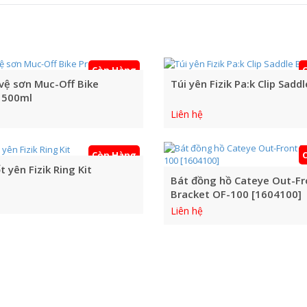
CÁC SẢN PHẨM KHÁC
Còn Hàng
 vệ sơn Muc-Off Bike
Túi yên Fizik Pa:k Clip Sadd
 500ml
Liên hệ
Còn Hàng
 yên Fizik Ring Kit
Bát đồng hồ Cateye Out-Fr
Bracket OF-100 [1604100]
Liên hệ