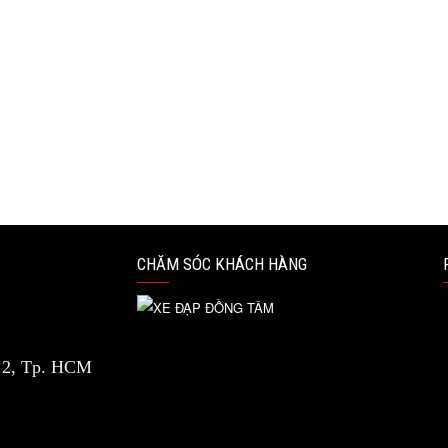
SẢN PHẨM ĐÃ XEM
CHĂM SÓC KHÁCH HÀNG
n 2, Tp. HCM