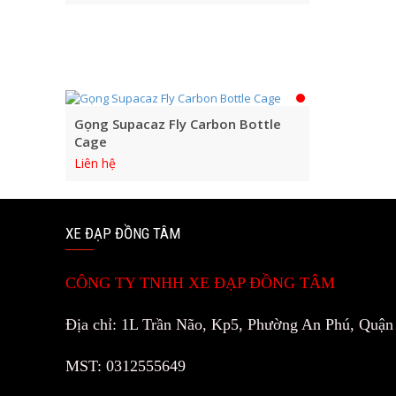
Gọng Supacaz Fly Carbon Bottle
Cage
Liên hệ
XE ĐẠP ĐỒNG TÂM
CÔNG TY TNHH XE ĐẠP ĐỒNG TÂM
Địa chỉ: 1L Trần Não, Kp5, Phường An Phú, Quậ
MST: 0312555649