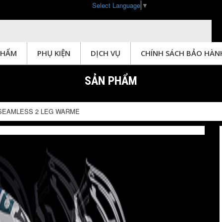
Select Language
▼
PHẨM
PHỤ KIỆN
DỊCH VỤ
CHÍNH SÁCH BẢO HÀN
SẢN PHẨM
 SEAMLESS 2 LEG WARME