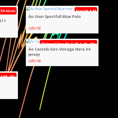
 (59-62cm)
Size XS,S,M
Áo thun Sportfull Blue Polo
G11
Liên hệ
Tháng 6-Size XS, S, M, L, XL, 2XL
Áo Castelli Giro Vintage Nera 34
Jersey
Liên hệ
 S/M, 2XL
k