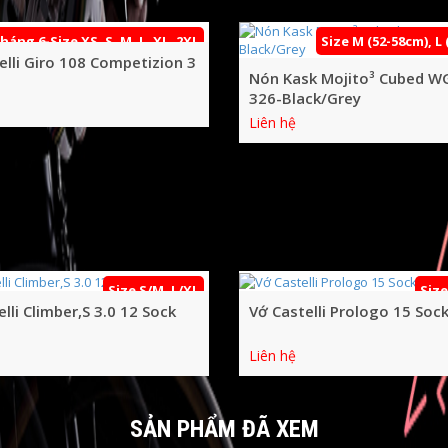
háng 6-Size XS, S, M, L, XL, 2XL
Size M (52-58cm), L
elli Giro 108 Competizion 3
Nón Kask Mojito³ Cubed W
326-Black/Grey
Liên hệ
Size S/M, L/XL
Size
lli Climber,S 3.0 12 Sock
Vớ Castelli Prologo 15 Soc
Liên hệ
SẢN PHẨM ĐÃ XEM