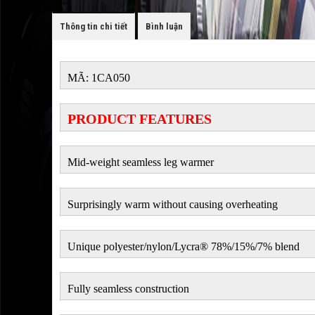
Thông tin chi tiết
Bình luận
MÃ: 1CA050
PRODUCT FEATURES
Mid-weight seamless leg warmer
Surprisingly warm without causing overheating
Unique polyester/nylon/Lycra® 78%/15%/7% blend
Fully seamless construction