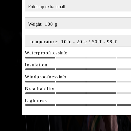
Folds up extra small
Weight:
100
g
temperature:
10°c - 20°c / 50°f - 98°f
Waterproofness
info
Insulation
Windproofness
info
Breathability
Lightness