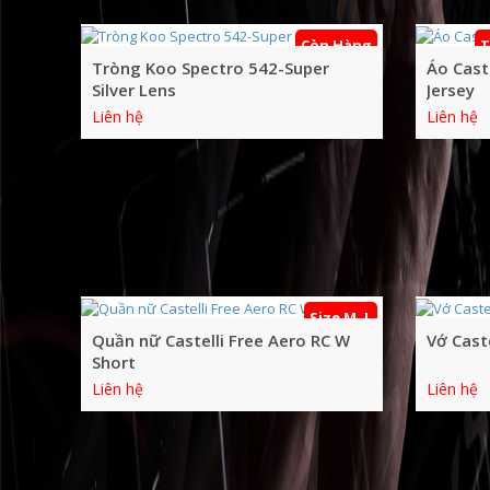
Còn Hàng
T
Tròng Koo Spectro 542-Super
Áo Cast
Silver Lens
Jersey
Liên hệ
Liên hệ
Size M, L
Quần nữ Castelli Free Aero RC W
Vớ Caste
Short
Liên hệ
Liên hệ