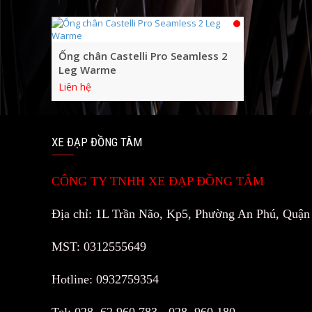
Ống chân Castelli Pro Seamless 2
Leg Warme
Liên hệ
XE ĐẠP ĐỒNG TÂM
CÔNG TY TNHH XE ĐẠP ĐỒNG TÂM
Địa chỉ: 1L Trần Não, Kp5, Phường An Phú, Quậ
MST: 0312555649
Hotline: 0932759354
Tel: 028. 62 960 783 - 028. 960 180