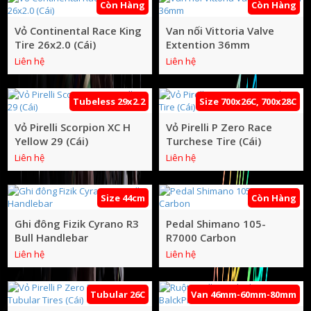
Còn Hàng
Còn Hàng
Vỏ Continental Race King
Van nối Vittoria Valve
Tire 26x2.0 (Cái)
Extention 36mm
Liên hệ
Liên hệ
Tubeless 29x2.2
Size 700x26C, 700x28C
Vỏ Pirelli Scorpion XC H
Vỏ Pirelli P Zero Race
Yellow 29 (Cái)
Turchese Tire (Cái)
Liên hệ
Liên hệ
Size 44cm
Còn Hàng
Ghi đông Fizik Cyrano R3
Pedal Shimano 105-
Bull Handlebar
R7000 Carbon
Liên hệ
Liên hệ
Tubular 26C
Van 46mm-60mm-80mm