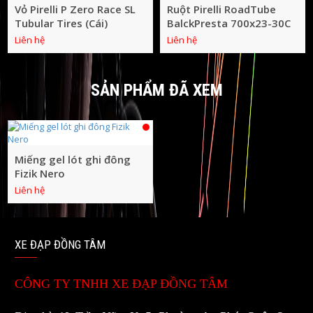
Vỏ Pirelli P Zero Race SL
Ruột Pirelli RoadTube
Tubular Tires (Cái)
BalckPresta 700x23-30C
Liên hệ
Liên hệ
SẢN PHẨM ĐÃ XEM
Miếng gel lót ghi đông
Fizik Nero
Liên hệ
XE ĐẠP ĐỒNG TÂM
CÔNG TY TNHH XE ĐẠP ĐỒNG TÂM