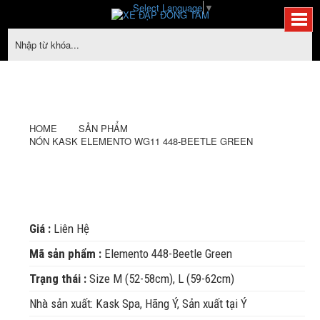
Select Language
▼
Nón
Nón
Nón
Nón
Nón
Nón
Kask
Kask
Kask
SẢN PHẨM
Kask
Elemento
Elemento
Kask
Kask
Elemento
WG11
WG11
Elemento
448-
WG11
448-
Elemento
Beetle
Elemento
448-
Beetle
WG11
Green
HOME
SẢN PHẨM
Green
Beetle
WG11
448-
NÓN KASK ELEMENTO WG11 448-BEETLE GREEN
Green
WG11
Beetle
448-
448-
Green
Beetle
Beetle
Green
Giá :
Liên Hệ
Green
Mã sản phẩm :
Elemento 448-Beetle Green
Trạng thái :
Size M (52-58cm), L (59-62cm)
Nhà sản xuất: Kask Spa, Hãng Ý, Sản xuất tại Ý