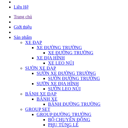
Liên Hệ
Trang chủ
Giới thiệu
Sản phẩm
XE ĐẠP
XE ĐƯỜNG TRƯỜNG
XE ĐƯỜNG TRƯỜNG
XE ĐỊA HÌNH
XE LEO NÚI
SƯỜN XE ĐẠP
SƯỜN XE ĐƯỜNG TRƯỜNG
SƯỜN ĐƯỜNG TRƯỜNG
SƯỜN XE ĐỊA HÌNH
SƯỜN LEO NÚI
BÁNH XE ĐẠP
BÁNH XE
BÁNH ĐƯỜNG TRƯỜNG
GROUP SET
GROUP ĐƯỜNG TRƯỜNG
BỘ CHUYỂN ĐỘNG
PHỤ TÙNG LẺ