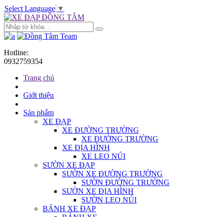
Select Language
▼
Hotline:
0932759354
Trang chủ
Giới thiệu
Sản phẩm
XE ĐẠP
XE ĐƯỜNG TRƯỜNG
XE ĐƯỜNG TRƯỜNG
XE ĐỊA HÌNH
XE LEO NÚI
SƯỜN XE ĐẠP
SƯỜN XE ĐƯỜNG TRƯỜNG
SƯỜN ĐƯỜNG TRƯỜNG
SƯỜN XE ĐỊA HÌNH
SƯỜN LEO NÚI
BÁNH XE ĐẠP