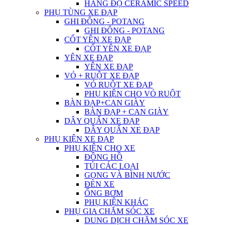
HÀNG ĐỘ CERAMIC SPEED
PHỤ TÙNG XE ĐẠP
GHI ĐÔNG - POTANG
GHI ĐÔNG - POTANG
CỐT YÊN XE ĐẠP
CỐT YÊN XE ĐẠP
YÊN XE ĐẠP
YÊN XE ĐẠP
VỎ + RUỘT XE ĐẠP
VỎ RUỘT XE ĐẠP
PHỤ KIỆN CHO VỎ RUỘT
BÀN ĐẠP+CAN GIÀY
BÀN ĐẠP + CAN GIÀY
DÂY QUẤN XE ĐẠP
DÂY QUẤN XE ĐẠP
PHỤ KIỆN XE ĐẠP
PHỤ KIỆN CHO XE
ĐỒNG HỒ
TÚI CÁC LOẠI
GỌNG VÀ BÌNH NƯỚC
ĐÈN XE
ỐNG BƠM
PHỤ KIỆN KHÁC
PHỤ GIA CHĂM SÓC XE
DUNG DỊCH CHĂM SÓC XE