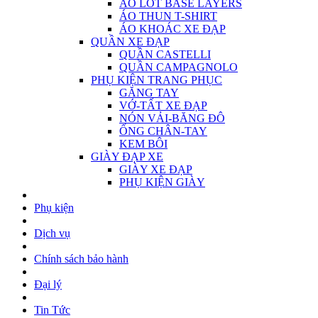
ÁO LÓT BASE LAYERS
ÁO THUN T-SHIRT
ÁO KHOÁC XE ĐẠP
QUẦN XE ĐẠP
QUẦN CASTELLI
QUẦN CAMPAGNOLO
PHỤ KIỆN TRANG PHỤC
GĂNG TAY
VỚ-TẤT XE ĐẠP
NÓN VẢI-BĂNG ĐÔ
ỐNG CHÂN-TAY
KEM BÔI
GIÀY ĐẠP XE
GIÀY XE ĐẠP
PHỤ KIỆN GIÀY
Phụ kiện
Dịch vụ
Chính sách bảo hành
Đại lý
Tin Tức