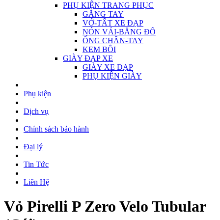
PHỤ KIỆN TRANG PHỤC
GĂNG TAY
VỚ-TẤT XE ĐẠP
NÓN VẢI-BĂNG ĐÔ
ỐNG CHÂN-TAY
KEM BÔI
GIÀY ĐẠP XE
GIÀY XE ĐẠP
PHỤ KIỆN GIÀY
Phụ kiện
Dịch vụ
Chính sách bảo hành
Đại lý
Tin Tức
Liên Hệ
Vỏ Pirelli P Zero Velo Tubular