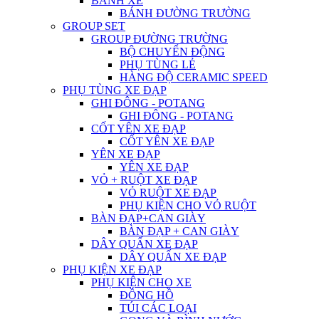
BÁNH XE
BÁNH ĐƯỜNG TRƯỜNG
GROUP SET
GROUP ĐƯỜNG TRƯỜNG
BỘ CHUYỂN ĐỘNG
PHỤ TÙNG LẺ
HÀNG ĐỘ CERAMIC SPEED
PHỤ TÙNG XE ĐẠP
GHI ĐÔNG - POTANG
GHI ĐÔNG - POTANG
CỐT YÊN XE ĐẠP
CỐT YÊN XE ĐẠP
YÊN XE ĐẠP
YÊN XE ĐẠP
VỎ + RUỘT XE ĐẠP
VỎ RUỘT XE ĐẠP
PHỤ KIỆN CHO VỎ RUỘT
BÀN ĐẠP+CAN GIÀY
BÀN ĐẠP + CAN GIÀY
DÂY QUẤN XE ĐẠP
DÂY QUẤN XE ĐẠP
PHỤ KIỆN XE ĐẠP
PHỤ KIỆN CHO XE
ĐỒNG HỒ
TÚI CÁC LOẠI