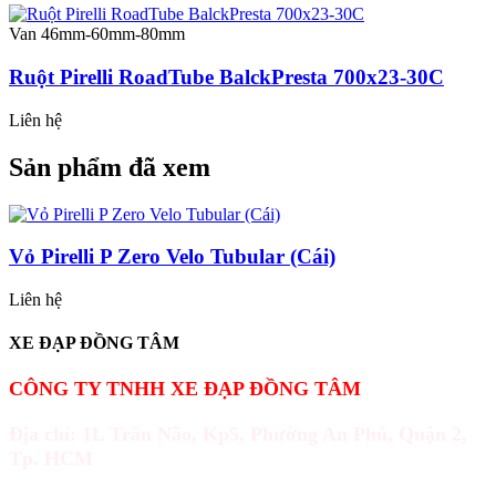
Van 46mm-60mm-80mm
Ruột Pirelli RoadTube BalckPresta 700x23-30C
Liên hệ
Sản phẩm đã xem
Vỏ Pirelli P Zero Velo Tubular (Cái)
Liên hệ
XE ĐẠP ĐỒNG TÂM
CÔNG TY TNHH XE ĐẠP ĐỒNG TÂM
Địa chỉ: 1L Trần Não, Kp5, Phường An Phú, Quận 2,
Tp. HCM