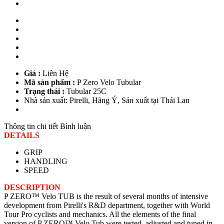
Giá :
Liên Hệ
Mã sản phẩm :
P Zero Velo Tubular
Trạng thái :
Tubular 25C
Nhà sản xuất: Pirelli, Hãng Ý, Sản xuất tại Thái Lan
Thông tin chi tiết
Bình luận
DETAILS
GRIP
HANDLING
SPEED
DESCRIPTION
P ZERO™ Velo TUB is the result of several months of intensive
development from Pirelli's R&D department, together with World
Tour Pro cyclists and mechanics. All the elements of the final
version of P ZERO™ Velo Tub were tested, adjusted and tuned in