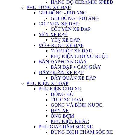
HÀNG ĐỘ CERAMIC SPEED
PHỤ TÙNG XE ĐẠP
GHI ĐÔNG - POTANG
GHI ĐÔNG - POTANG
CỐT YÊN XE ĐẠP
CỐT YÊN XE ĐẠP
YÊN XE ĐẠP
YÊN XE ĐẠP
VỎ + RUỘT XE ĐẠP
VỎ RUỘT XE ĐẠP
PHỤ KIỆN CHO VỎ RUỘT
BÀN ĐẠP+CAN GIÀY
BÀN ĐẠP + CAN GIÀY
DÂY QUẤN XE ĐẠP
DÂY QUẤN XE ĐẠP
PHỤ KIỆN XE ĐẠP
PHỤ KIỆN CHO XE
ĐỒNG HỒ
TÚI CÁC LOẠI
GỌNG VÀ BÌNH NƯỚC
ĐÈN XE
ỐNG BƠM
PHỤ KIỆN KHÁC
PHỤ GIA CHĂM SÓC XE
DUNG DỊCH CHĂM SÓC XE