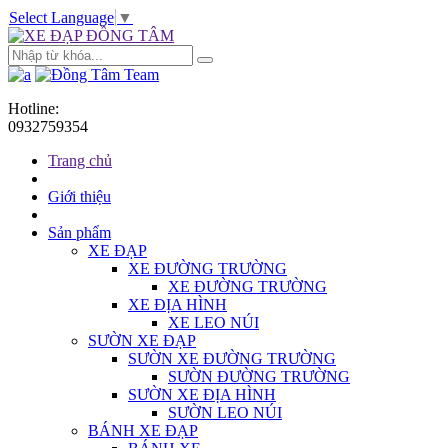
Select Language
▼
Hotline:
0932759354
Trang chủ
Giới thiệu
Sản phẩm
XE ĐẠP
XE ĐƯỜNG TRƯỜNG
XE ĐƯỜNG TRƯỜNG
XE ĐỊA HÌNH
XE LEO NÚI
SƯỜN XE ĐẠP
SƯỜN XE ĐƯỜNG TRƯỜNG
SƯỜN ĐƯỜNG TRƯỜNG
SƯỜN XE ĐỊA HÌNH
SƯỜN LEO NÚI
BÁNH XE ĐẠP