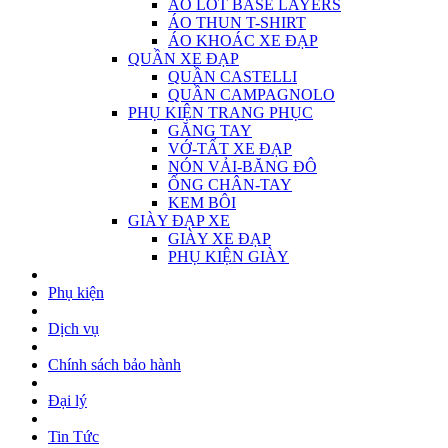
ÁO LÓT BASE LAYERS
ÁO THUN T-SHIRT
ÁO KHOÁC XE ĐẠP
QUẦN XE ĐẠP
QUẦN CASTELLI
QUẦN CAMPAGNOLO
PHỤ KIỆN TRANG PHỤC
GĂNG TAY
VỚ-TẤT XE ĐẠP
NÓN VẢI-BĂNG ĐÔ
ỐNG CHÂN-TAY
KEM BÔI
GIÀY ĐẠP XE
GIÀY XE ĐẠP
PHỤ KIỆN GIÀY
Phụ kiện
Dịch vụ
Chính sách bảo hành
Đại lý
Tin Tức