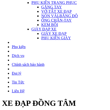
PHỤ KIỆN TRANG PHỤC
GĂNG TAY
VỚ-TẤT XE ĐẠP
NÓN VẢI-BĂNG ĐÔ
ỐNG CHÂN-TAY
KEM BÔI
GIÀY ĐẠP XE
GIÀY XE ĐẠP
PHỤ KIỆN GIÀY
Phụ kiện
Dịch vụ
Chính sách bảo hành
Đại lý
Tin Tức
Liên Hệ
XE ĐẠP ĐỒNG TÂM