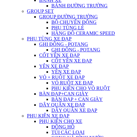
BÁNH XE
BÁNH ĐƯỜNG TRƯỜNG
GROUP SET
GROUP ĐƯỜNG TRƯỜNG
BỘ CHUYỂN ĐỘNG
PHỤ TÙNG LẺ
HÀNG ĐỘ CERAMIC SPEED
PHỤ TÙNG XE ĐẠP
GHI ĐÔNG - POTANG
GHI ĐÔNG - POTANG
CỐT YÊN XE ĐẠP
CỐT YÊN XE ĐẠP
YÊN XE ĐẠP
YÊN XE ĐẠP
VỎ + RUỘT XE ĐẠP
VỎ RUỘT XE ĐẠP
PHỤ KIỆN CHO VỎ RUỘT
BÀN ĐẠP+CAN GIÀY
BÀN ĐẠP + CAN GIÀY
DÂY QUẤN XE ĐẠP
DÂY QUẤN XE ĐẠP
PHỤ KIỆN XE ĐẠP
PHỤ KIỆN CHO XE
ĐỒNG HỒ
TÚI CÁC LOẠI