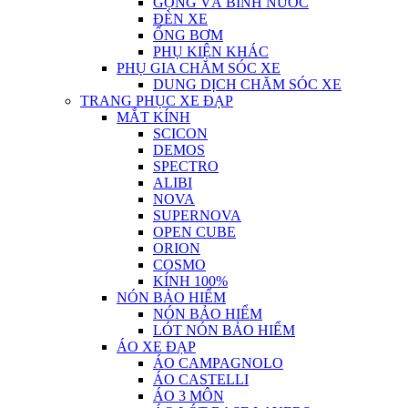
GỌNG VÀ BÌNH NƯỚC
ĐÈN XE
ỐNG BƠM
PHỤ KIỆN KHÁC
PHỤ GIA CHĂM SÓC XE
DUNG DỊCH CHĂM SÓC XE
TRANG PHỤC XE ĐẠP
MẮT KÍNH
SCICON
DEMOS
SPECTRO
ALIBI
NOVA
SUPERNOVA
OPEN CUBE
ORION
COSMO
KÍNH 100%
NÓN BẢO HIỂM
NÓN BẢO HIỂM
LÓT NÓN BẢO HIỂM
ÁO XE ĐẠP
ÁO CAMPAGNOLO
ÁO CASTELLI
ÁO 3 MÔN