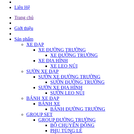
Liên Hệ
Trang chủ
Giới thiệu
Sản phẩm
XE ĐẠP
XE ĐƯỜNG TRƯỜNG
XE ĐƯỜNG TRƯỜNG
XE ĐỊA HÌNH
XE LEO NÚI
SƯỜN XE ĐẠP
SƯỜN XE ĐƯỜNG TRƯỜNG
SƯỜN ĐƯỜNG TRƯỜNG
SƯỜN XE ĐỊA HÌNH
SƯỜN LEO NÚI
BÁNH XE ĐẠP
BÁNH XE
BÁNH ĐƯỜNG TRƯỜNG
GROUP SET
GROUP ĐƯỜNG TRƯỜNG
BỘ CHUYỂN ĐỘNG
PHỤ TÙNG LẺ