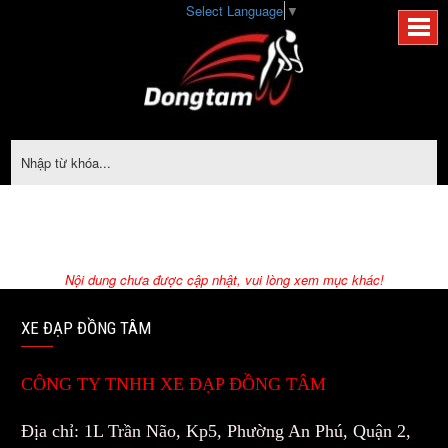
Select Language
▼
XE
XE
XE
XE
XE
XE
ĐẠP
ĐẠP
ĐẠP
TIN TỨC
ĐẠP
ĐỒNG
ĐỒNG
ĐẠP
ĐẠP
ĐỒNG
TÂM
TÂM
ĐỒNG
TÂM
ĐỒNG
ĐỒNG
TÂM
Nội dung chưa được cập nhật, vui lòng xem mục khác!
TÂM
TÂM
XE ĐẠP ĐỒNG TÂM
CÔNG TY TNHH XE ĐẠP ĐỒNG TÂM
Địa chỉ: 1L Trần Não, Kp5, Phường An Phú, Quận 2,