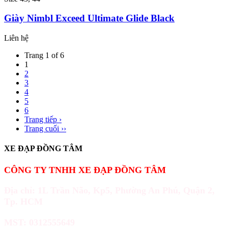
Giày Nimbl Exceed Ultimate Glide Black
Liên hệ
Trang 1 of 6
1
2
3
4
5
6
Trang tiếp ›
Trang cuối ››
XE ĐẠP ĐỒNG TÂM
CÔNG TY TNHH XE ĐẠP ĐỒNG TÂM
Địa chỉ: 1L Trần Não, Kp5, Phường An Phú, Quận 2,
Tp. HCM
MST: 0312555649