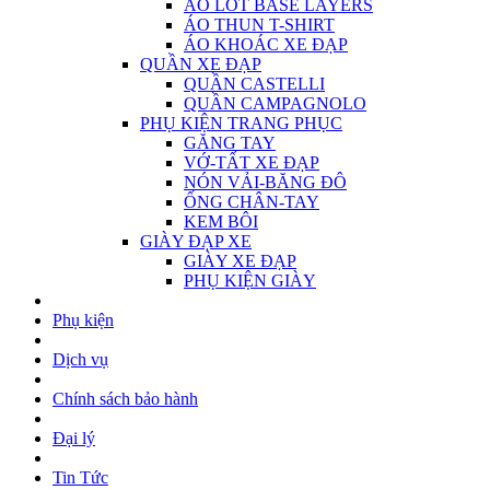
ÁO LÓT BASE LAYERS
ÁO THUN T-SHIRT
ÁO KHOÁC XE ĐẠP
QUẦN XE ĐẠP
QUẦN CASTELLI
QUẦN CAMPAGNOLO
PHỤ KIỆN TRANG PHỤC
GĂNG TAY
VỚ-TẤT XE ĐẠP
NÓN VẢI-BĂNG ĐÔ
ỐNG CHÂN-TAY
KEM BÔI
GIÀY ĐẠP XE
GIÀY XE ĐẠP
PHỤ KIỆN GIÀY
Phụ kiện
Dịch vụ
Chính sách bảo hành
Đại lý
Tin Tức