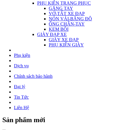
PHỤ KIỆN TRANG PHỤC
GĂNG TAY
VỚ-TẤT XE ĐẠP
NÓN VẢI-BĂNG ĐÔ
ỐNG CHÂN-TAY
KEM BÔI
GIÀY ĐẠP XE
GIÀY XE ĐẠP
PHỤ KIỆN GIÀY
Phụ kiện
Dịch vụ
Chính sách bảo hành
Đại lý
Tin Tức
Liên Hệ
Sản phẩm mới