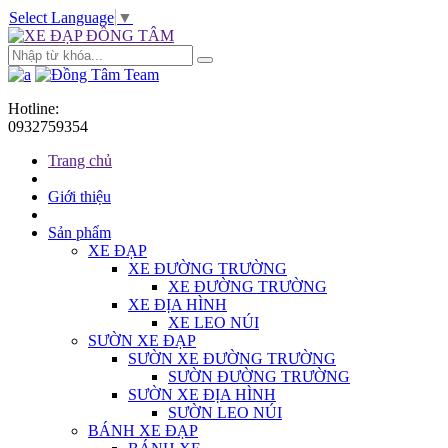
Select Language
▼
Hotline:
0932759354
Trang chủ
Giới thiệu
Sản phẩm
XE ĐẠP
XE ĐƯỜNG TRƯỜNG
XE ĐƯỜNG TRƯỜNG
XE ĐỊA HÌNH
XE LEO NÚI
SƯỜN XE ĐẠP
SƯỜN XE ĐƯỜNG TRƯỜNG
SƯỜN ĐƯỜNG TRƯỜNG
SƯỜN XE ĐỊA HÌNH
SƯỜN LEO NÚI
BÁNH XE ĐẠP