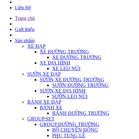
Liên Hệ
Trang chủ
Giới thiệu
Sản phẩm
XE ĐẠP
XE ĐƯỜNG TRƯỜNG
XE ĐƯỜNG TRƯỜNG
XE ĐỊA HÌNH
XE LEO NÚI
SƯỜN XE ĐẠP
SƯỜN XE ĐƯỜNG TRƯỜNG
SƯỜN ĐƯỜNG TRƯỜNG
SƯỜN XE ĐỊA HÌNH
SƯỜN LEO NÚI
BÁNH XE ĐẠP
BÁNH XE
BÁNH ĐƯỜNG TRƯỜNG
GROUP SET
GROUP ĐƯỜNG TRƯỜNG
BỘ CHUYỂN ĐỘNG
PHỤ TÙNG LẺ