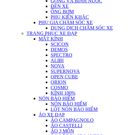
GỌNG VÀ BÌNH NƯỚC
ĐÈN XE
ỐNG BƠM
PHỤ KIỆN KHÁC
PHỤ GIA CHĂM SÓC XE
DUNG DỊCH CHĂM SÓC XE
TRANG PHỤC XE ĐẠP
MẮT KÍNH
SCICON
DEMOS
SPECTRO
ALIBI
NOVA
SUPERNOVA
OPEN CUBE
ORION
COSMO
KÍNH 100%
NÓN BẢO HIỂM
NÓN BẢO HIỂM
LÓT NÓN BẢO HIỂM
ÁO XE ĐẠP
ÁO CAMPAGNOLO
ÁO CASTELLI
ÁO 3 MÔN