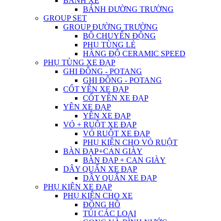
BÁNH XE
BÁNH ĐƯỜNG TRƯỜNG
GROUP SET
GROUP ĐƯỜNG TRƯỜNG
BỘ CHUYỂN ĐỘNG
PHỤ TÙNG LẺ
HÀNG ĐỘ CERAMIC SPEED
PHỤ TÙNG XE ĐẠP
GHI ĐÔNG - POTANG
GHI ĐÔNG - POTANG
CỐT YÊN XE ĐẠP
CỐT YÊN XE ĐẠP
YÊN XE ĐẠP
YÊN XE ĐẠP
VỎ + RUỘT XE ĐẠP
VỎ RUỘT XE ĐẠP
PHỤ KIỆN CHO VỎ RUỘT
BÀN ĐẠP+CAN GIÀY
BÀN ĐẠP + CAN GIÀY
DÂY QUẤN XE ĐẠP
DÂY QUẤN XE ĐẠP
PHỤ KIỆN XE ĐẠP
PHỤ KIỆN CHO XE
ĐỒNG HỒ
TÚI CÁC LOẠI