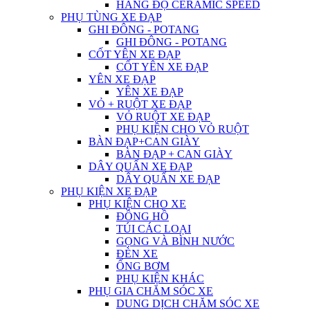
HÀNG ĐỘ CERAMIC SPEED
PHỤ TÙNG XE ĐẠP
GHI ĐÔNG - POTANG
GHI ĐÔNG - POTANG
CỐT YÊN XE ĐẠP
CỐT YÊN XE ĐẠP
YÊN XE ĐẠP
YÊN XE ĐẠP
VỎ + RUỘT XE ĐẠP
VỎ RUỘT XE ĐẠP
PHỤ KIỆN CHO VỎ RUỘT
BÀN ĐẠP+CAN GIÀY
BÀN ĐẠP + CAN GIÀY
DÂY QUẤN XE ĐẠP
DÂY QUẤN XE ĐẠP
PHỤ KIỆN XE ĐẠP
PHỤ KIỆN CHO XE
ĐỒNG HỒ
TÚI CÁC LOẠI
GỌNG VÀ BÌNH NƯỚC
ĐÈN XE
ỐNG BƠM
PHỤ KIỆN KHÁC
PHỤ GIA CHĂM SÓC XE
DUNG DỊCH CHĂM SÓC XE